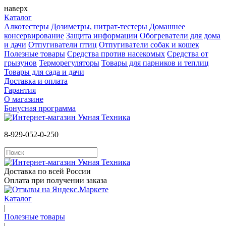
наверх
Каталог
Алкотестеры
Дозиметры, нитрат-тестеры
Домашнее
консервирование
Защита информации
Обогреватели для дома
и дачи
Отпугиватели птиц
Отпугиватели собак и кошек
Полезные товары
Средства против насекомых
Cредства от
грызунов
Терморегуляторы
Товары для парников и теплиц
Товары для сада и дачи
Доставка и оплата
Гарантия
О магазине
Бонусная программа
8-929-052-0-250
Доставка по всей России
Оплата при получении заказа
Каталог
|
Полезные товары
|